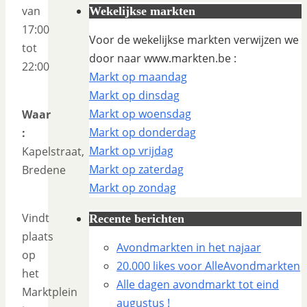
van
Wekelijkse markten
17:00
Voor de wekelijkse markten verwijzen we
tot
door naar www.markten.be :
22:00
Markt op maandag
Markt op dinsdag
Markt op woensdag
Waar
Markt op donderdag
:
Markt op vrijdag
Kapelstraat,
Markt op zaterdag
Bredene
Markt op zondag
Vindt
Recente berichten
plaats
Avondmarkten in het najaar
op
20.000 likes voor AlleAvondmarkten
het
Alle dagen avondmarkt tot eind
Marktplein
augustus !