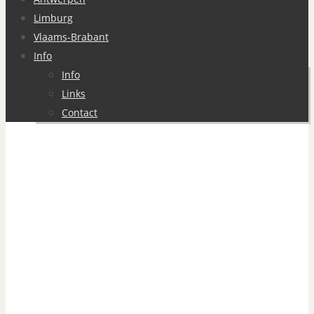
Limburg
Vlaams-Brabant
Info
Info
Links
Contact