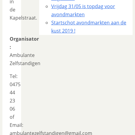
in
Vrijdag 31/05 is topdag voor
de
avondmarkten
Kapelstraat.
Startschot avondmarkten aan de
kust 2019 !
Organisator
:
Ambulante
Zelfstandigen
Tel:
0475
44
23
06
of
Email:
ambulantezelfstandigen@gmail.com