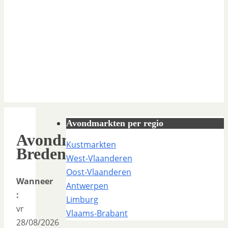
Avondmarkten per regio
Avondmarkt
Kustmarkten
Bredene
West-Vlaanderen
Oost-Vlaanderen
Wanneer
Antwerpen
:
Limburg
vr
Vlaams-Brabant
28/08/2026