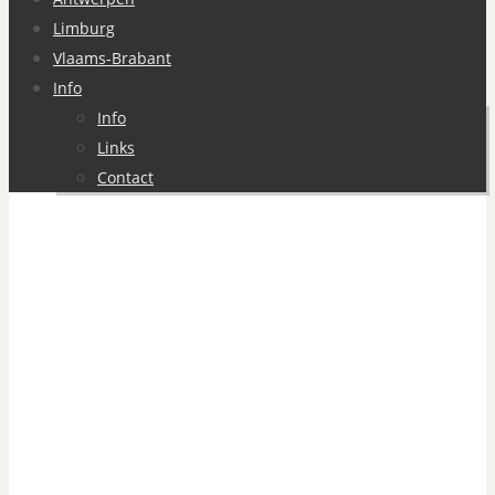
Limburg
Vlaams-Brabant
Info
Info
Links
Contact