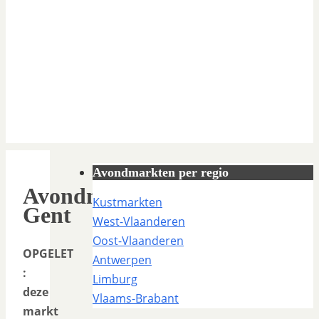
Avondmarkten per regio
Avondmarkt
Kustmarkten
Gent
West-Vlaanderen
Oost-Vlaanderen
OPGELET
Antwerpen
:
Limburg
deze
Vlaams-Brabant
markt