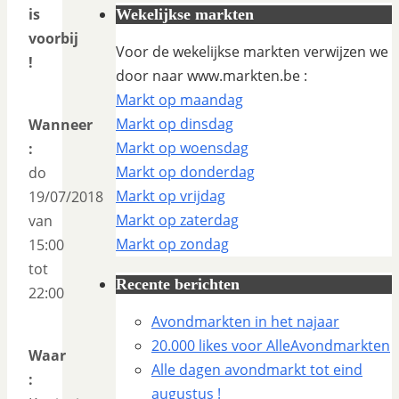
is
Wekelijkse markten
voorbij
Voor de wekelijkse markten verwijzen we
!
door naar www.markten.be :
Markt op maandag
Markt op dinsdag
Wanneer
Markt op woensdag
:
Markt op donderdag
do
Markt op vrijdag
19/07/2018
Markt op zaterdag
van
Markt op zondag
15:00
tot
Recente berichten
22:00
Avondmarkten in het najaar
20.000 likes voor AlleAvondmarkten
Waar
Alle dagen avondmarkt tot eind
:
augustus !