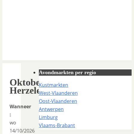
Avondmarkten per regio
Oktoberjaarmarkt
Kustmarkten
Herzele
West-Vlaanderen
Oost-Vlaanderen
Wanneer
Antwerpen
:
Limburg
wo
Vlaams-Brabant
14/10/2026