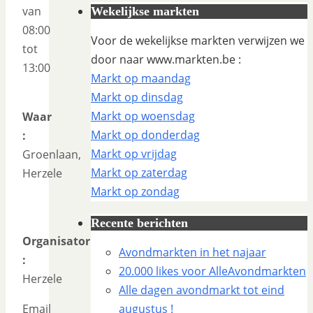
van
Wekelijkse markten
08:00
Voor de wekelijkse markten verwijzen we
tot
door naar www.markten.be :
13:00
Markt op maandag
Markt op dinsdag
Markt op woensdag
Waar
Markt op donderdag
:
Markt op vrijdag
Groenlaan,
Markt op zaterdag
Herzele
Markt op zondag
Recente berichten
Organisator
Avondmarkten in het najaar
:
20.000 likes voor AlleAvondmarkten
Herzele
Alle dagen avondmarkt tot eind
Email
augustus !