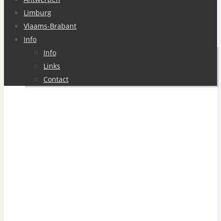
Limburg
Vlaams-Brabant
Info
Info
Links
Contact