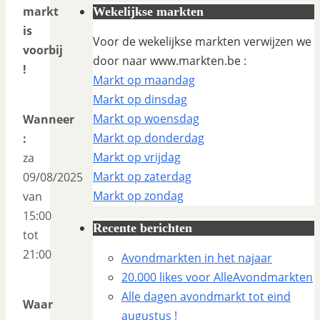
markt
Wekelijkse markten
is
Voor de wekelijkse markten verwijzen we
voorbij
door naar www.markten.be :
!
Markt op maandag
Markt op dinsdag
Markt op woensdag
Wanneer
Markt op donderdag
:
Markt op vrijdag
za
Markt op zaterdag
09/08/2025
Markt op zondag
van
15:00
Recente berichten
tot
21:00
Avondmarkten in het najaar
20.000 likes voor AlleAvondmarkten
Alle dagen avondmarkt tot eind
Waar
augustus !