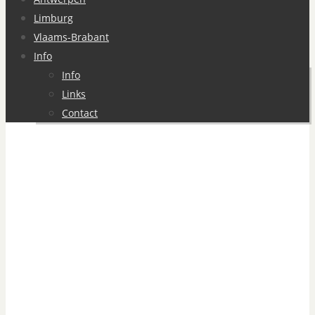
Limburg
Vlaams-Brabant
Info
Info
Links
Contact