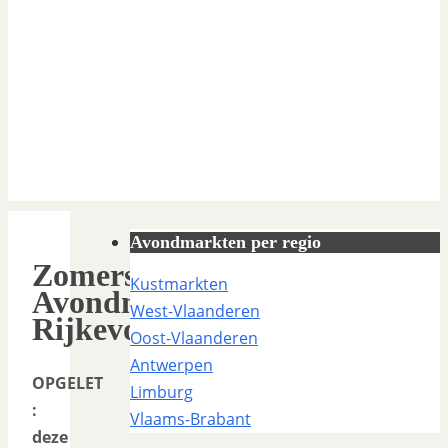
Avondmarkten per regio
Zomerse
Kustmarkten
Avondmarkt
West-Vlaanderen
Rijkevorsel
Oost-Vlaanderen
Antwerpen
OPGELET
Limburg
:
Vlaams-Brabant
deze