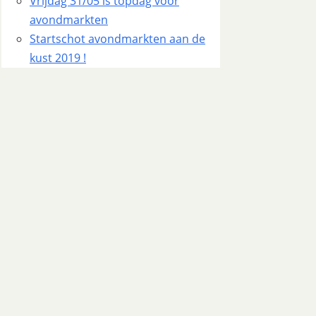
Vrijdag 31/05 is topdag voor
avondmarkten
Startschot avondmarkten aan de
kust 2019 !