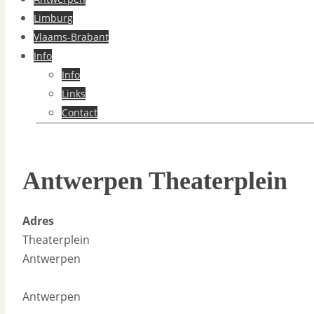
Limburg
Vlaams-Brabant
Info
Info
Links
Contact
Antwerpen Theaterplein
Adres
Theaterplein
Antwerpen
Antwerpen