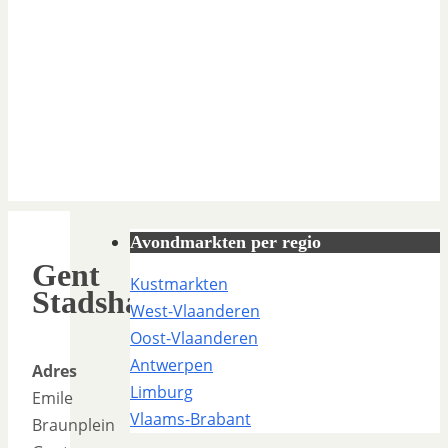
Avondmarkten per regio
Gent
Kustmarkten
Stadshal
West-Vlaanderen
Oost-Vlaanderen
Antwerpen
Adres
Limburg
Emile
Vlaams-Brabant
Braunplein