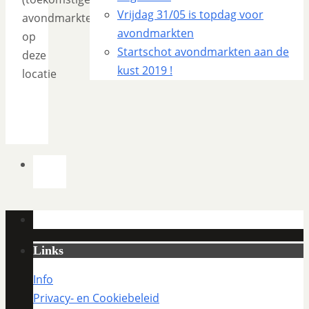
Vrijdag 31/05 is topdag voor
avondmarkten
avondmarkten
op
Startschot avondmarkten aan de
deze
kust 2019 !
locatie
Links
Info
Privacy- en Cookiebeleid