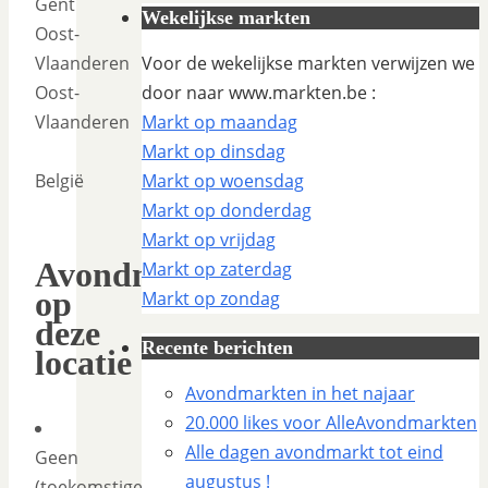
Gent
Wekelijkse markten
Oost-
Vlaanderen
Voor de wekelijkse markten verwijzen we
Oost-
door naar www.markten.be :
Vlaanderen
Markt op maandag
Markt op dinsdag
België
Markt op woensdag
Markt op donderdag
Markt op vrijdag
Avondmarkten
Markt op zaterdag
op
Markt op zondag
deze
Recente berichten
locatie
Avondmarkten in het najaar
20.000 likes voor AlleAvondmarkten
Alle dagen avondmarkt tot eind
Geen
augustus !
(toekomstige)