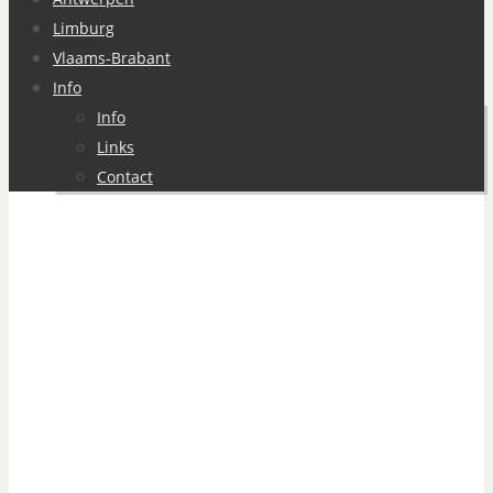
Limburg
Vlaams-Brabant
Info
Info
Links
Contact