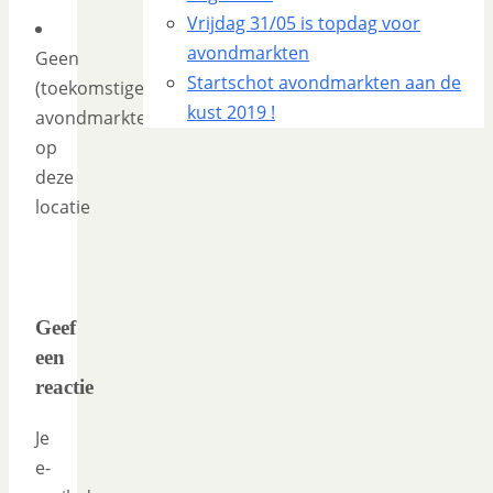
Vrijdag 31/05 is topdag voor
avondmarkten
Geen
Startschot avondmarkten aan de
(toekomstige)
kust 2019 !
avondmarkten
op
deze
locatie
Geef
een
reactie
Je
e-