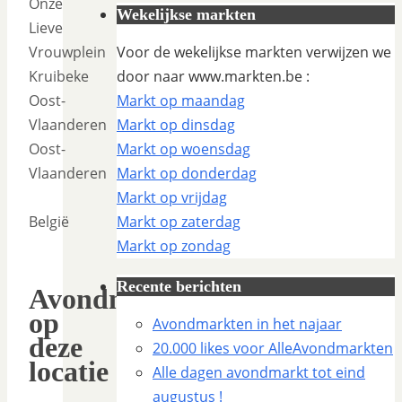
Onze
Wekelijkse markten
Lieve
Vrouwplein
Voor de wekelijkse markten verwijzen we
Kruibeke
door naar www.markten.be :
Oost-
Markt op maandag
Vlaanderen
Markt op dinsdag
Oost-
Markt op woensdag
Vlaanderen
Markt op donderdag
Markt op vrijdag
België
Markt op zaterdag
Markt op zondag
Recente berichten
Avondmarkten
op
Avondmarkten in het najaar
deze
20.000 likes voor AlleAvondmarkten
locatie
Alle dagen avondmarkt tot eind
augustus !