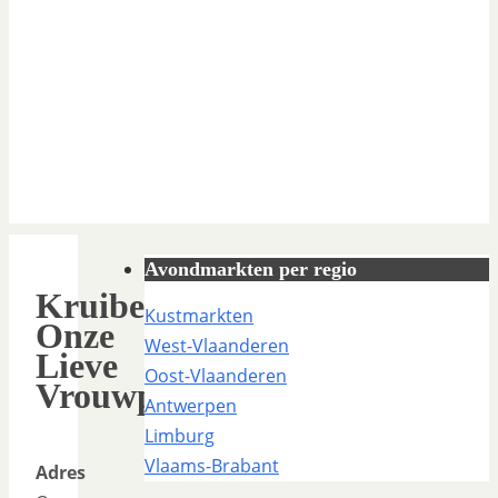
Avondmarkten per regio
Kruibeke
Kustmarkten
Onze
West-Vlaanderen
Lieve
Oost-Vlaanderen
Vrouwplein
Antwerpen
Limburg
Vlaams-Brabant
Adres