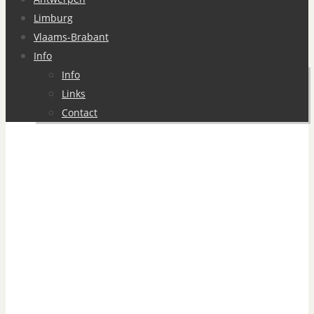
Limburg
Vlaams-Brabant
Info
Info
Links
Contact