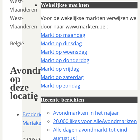
West-
Wekelijkse markten
Vlaanderen
West-
Voor de wekelijkse markten verwijzen we
Vlaanderen
door naar www.markten.be :
Markt op maandag
België
Markt op dinsdag
Markt op woensdag
Markt op donderdag
Avondmarkten
Markt op vrijdag
op
Markt op zaterdag
deze
Markt op zondag
locatie
Recente berichten
Avondmarkten in het najaar
Braderie
20.000 likes voor AlleAvondmarkten
Mariakerke
Alle dagen avondmarkt tot eind
-
augustus !
09/08/2026