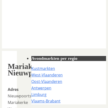
Avondmarkten per regio
Mariakerke
Kustmarkten
Nieuwpoortsesteenweg
West-Vlaanderen
Oost-Vlaanderen
Antwerpen
Adres
Limburg
Nieuwpoortsesteenweg
Vlaams-Brabant
Mariakerke