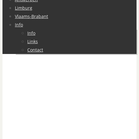
Limburg
Vlaams-Brabant
Info
Info
Links
Contact