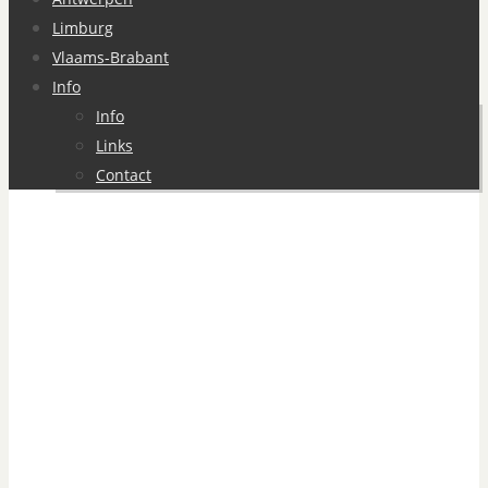
Limburg
Vlaams-Brabant
Info
Info
Links
Contact