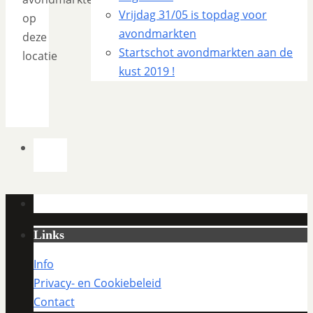
Vrijdag 31/05 is topdag voor
op
avondmarkten
deze
Startschot avondmarkten aan de
locatie
kust 2019 !
Links
Info
Privacy- en Cookiebeleid
Contact