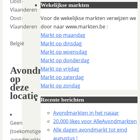
Oost-
Wekelijkse markten
Vlaanderen
Oost-
Voor de wekelijkse markten verwijzen we
Vlaanderen
door naar www.markten.be :
Markt op maandag
België
Markt op dinsdag
Markt op woensdag
Markt op donderdag
Avondmarkten
Markt op vrijdag
op
Markt op zaterdag
deze
Markt op zondag
locatie
Recente berichten
Avondmarkten in het najaar
20.000 likes voor AlleAvondmarkten
Geen
Alle dagen avondmarkt tot eind
(toekomstige)
augustus !
avondmarkten