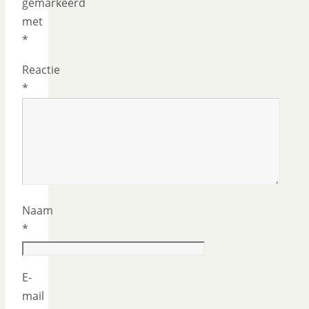
gemarkeerd
met
*
Reactie
*
Naam
*
E-
mail