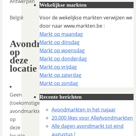
Antwerpen
Wekelijkse markten
België
Voor de wekelijkse markten verwijzen we
door naar www.markten.be :
Markt op maandag
Avondmarkten
Markt op dinsdag
op
Markt op woensdag
deze
Markt op donderdag
locatie
Markt op vrijdag
Markt op zaterdag
Markt op zondag
Geen
Recente berichten
(toekomstige)
Avondmarkten in het najaar
avondmarkten
20.000 likes voor AlleAvondmarkten
op
Alle dagen avondmarkt tot eind
deze
augustus !
locatie