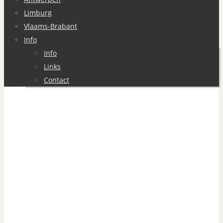
Limburg
Vlaams-Brabant
Info
Info
Links
Contact